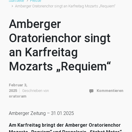
Startseite
Presse
Amberger Oratorienchor singt an Karfreitag Mozarts „Requiem“
Amberger
Oratorienchor singt
an Karfreitag
Mozarts „Requiem“
Februar 3,
2025
Geschrieben von
Kommentieren
oratoram
Amberger Zeitung – 31.01.2025
Am Karfreitag bringt der Amberger Oratorienchor