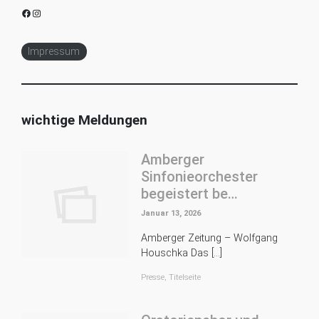
Facebook
Instagram
Impressum
wichtige Meldungen
Amberger
Sinfonieorchester
begeistert be…
Januar 13, 2026
Amberger Zeitung – Wolfgang
Houschka Das […]
Presse
,
Titelseite