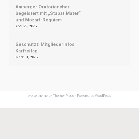
Amberger Oratorienchor
begeistert mit „Stabat Mater“
und Mozart-Requiem
April 22, 2025
Geschützt: Mitgliederinfos
Karfreitag
März 31, 2025
Facebook
Instagram
evolve
theme by Theme4Press - Powered by
WordPress
WordPress Cookie Hinweis von Real Cookie Banner