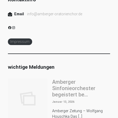
Email
info@amberger-oratorienchor.de
Facebook
Instagram
Impressum
wichtige Meldungen
Amberger
Sinfonieorchester
begeistert be…
Januar 13, 2026
Amberger Zeitung – Wolfgang
Houschka Das […]