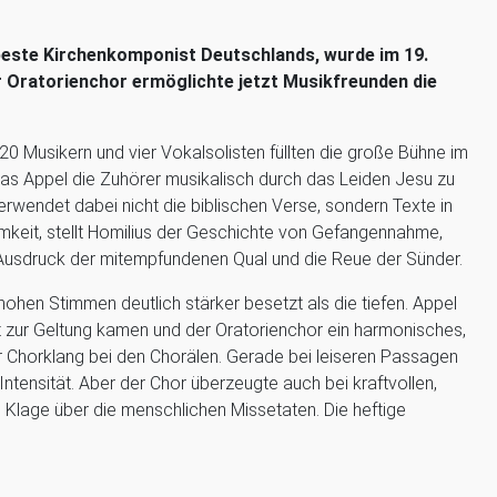
 beste Kirchenkomponist Deutschlands, wurde im 19.
 Oratorienchor ermöglichte jetzt Musikfreunden die
20 Musikern und vier Vokalsolisten füllten die große Bühne im
s Appel die Zuhörer musikalisch durch das Leiden Jesu zu
erwendet dabei nicht die biblischen Verse, sondern Texte in
mkeit, stellt Homilius der Geschichte von Gefangennahme,
 Ausdruck der mitempfundenen Qual und die Reue der Sünder.
hohen Stimmen deutlich stärker besetzt als die tiefen. Appel
gut zur Geltung kamen und der Oratorienchor ein harmonisches,
Chorklang bei den Chorälen. Gerade bei leiseren Passagen
Intensität. Aber der Chor überzeugte auch bei kraftvollen,
n Klage über die menschlichen Missetaten. Die heftige