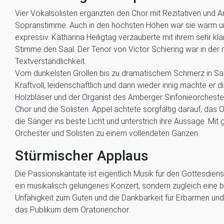
Vier Vokalsolisten ergänzten den Chor mit Rezitativen und Ari
Sopranstimme. Auch in den höchsten Höhen war sie warm und
expressiv. Katharina Heiligtag verzauberte mit ihrem sehr klang
Stimme den Saal. Der Tenor von Victor Schiering war in der m
Textverständlichkeit.
Vom dunkelsten Grollen bis zu dramatischem Schmerz in Sat
Kraftvoll, leidenschaftlich und dann wieder innig machte er d
Holzbläser und der Organist des Amberger Sinfonieorchester
Chor und die Solisten. Appel achtete sorgfältig darauf, das O
die Sänger ins beste Licht und unterstrich ihre Aussage. Mi
Orchester und Solisten zu einem vollendeten Ganzen.
Stürmischer Applaus
Die Passionskantate ist eigentlich Musik für den Gottesdiens
ein musikalisch gelungenes Konzert, sondern zugleich ein
Unfähigkeit zum Guten und die Dankbarkeit für Erbarmen un
das Publikum dem Oratorienchor.