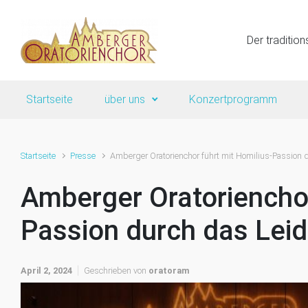
Zum Hauptinhalt springen
Der tradition
Startseite
über uns
Konzertprogramm
Startseite
Presse
Amberger Oratorienchor führt mit Homilius-Passion 
Amberger Oratorienchor
Passion durch das Lei
April 2, 2024
Geschrieben von
oratoram