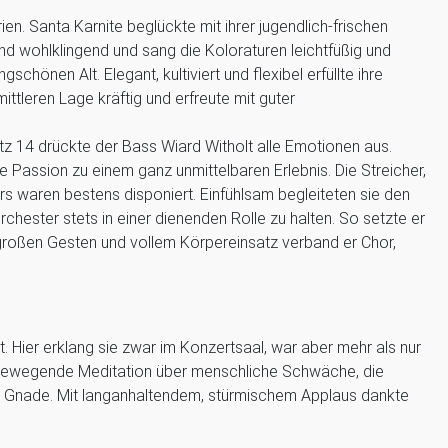
en. Santa Karnite beglückte mit ihrer jugendlich-frischen
 wohlklingend und sang die Koloraturen leichtfüßig und
schönen Alt. Elegant, kultiviert und flexibel erfüllte ihre
ittleren Lage kräftig und erfreute mit guter
z 14 drückte der Bass Wiard Witholt alle Emotionen aus.
ie Passion zu einem ganz unmittelbaren Erlebnis. Die Streicher,
s waren bestens disponiert. Einfühlsam begleiteten sie den
rchester stets in einer dienenden Rolle zu halten. So setzte er
t großen Gesten und vollem Körpereinsatz verband er Chor,
t. Hier erklang sie zwar im Konzertsaal, war aber mehr als nur
e bewegende Meditation über menschliche Schwäche, die
d Gnade. Mit langanhaltendem, stürmischem Applaus dankte